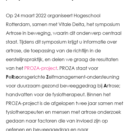
Op 24 maart 2022 organiseert Hogeschool
Rotterdam, samen met Vitale Delta, het symposium
Artrose in beweging, waarin dit onderwerp centraal
staat. Tijdens dit symposium krijgt u informatie over
artrose, de toepassing van de richtlijn in de
eerstelijnspraktijk, en delen we graag de resultaten
van het
PROZA-project
. PROZA staat voor
P
e
R
s
o
onsgerichte
Z
elfmanagement-ondersteuning
voor duurzaam gezond beweeggedrag bij
A
rtrose;
handvatten voor de fysiotherapeut. Binnen het
PROZA-project is de afgelopen twee jaar samen met
fysiotherapeuten en mensen met artrose onderzoek
gedaan naar factoren die van invloed zijn op
oefenen en beweeggedrag en naar