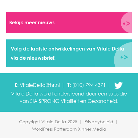
Bekijk meer nieuws
Volg de laatste ontwikkelingen van Vitale Delta
via de nieuwsbrief.
E:
VitaleDelta@hr.nl
T:
(010) 794 4371
Vitale Delta wordt ondersteund door een subsidie
van SIA SPRONG
Vitaliteit en Gezondheid.
Copyright Vitale Delta 2025
Privacybeleid
WordPress Rotterdam Xinner Media