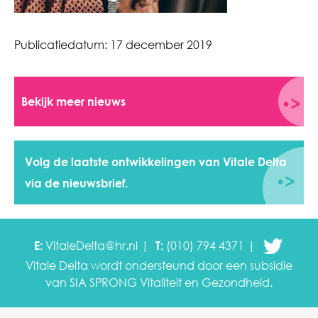
Publicatiedatum:
17 december 2019
Bekijk meer nieuws
Volg de laatste ontwikkelingen van Vitale Delta
via de nieuwsbrief.
E:
VitaleDelta@hr.nl
T:
(010) 794 4371
Vitale Delta wordt ondersteund door een subsidie
van SIA SPRONG
Vitaliteit en Gezondheid.