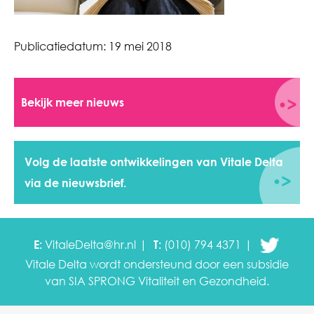
Publicatiedatum:
19 mei 2018
Bekijk meer nieuws
Volg de laatste ontwikkelingen van Vitale Delta
via de nieuwsbrief.
E:
VitaleDelta@hr.nl
T:
(010) 794 4371
Vitale Delta wordt ondersteund door een subsidie
van SIA SPRONG
Vitaliteit en Gezondheid.