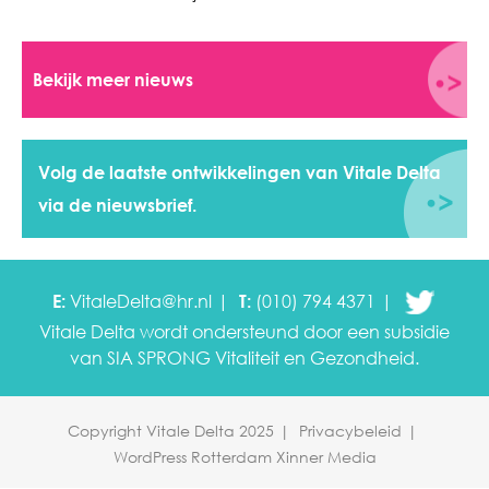
Bekijk meer nieuws
Volg de laatste ontwikkelingen van Vitale Delta
via de nieuwsbrief.
E:
VitaleDelta@hr.nl
T:
(010) 794 4371
Vitale Delta wordt ondersteund door een subsidie
van SIA SPRONG
Vitaliteit en Gezondheid.
Copyright Vitale Delta 2025
Privacybeleid
WordPress Rotterdam Xinner Media