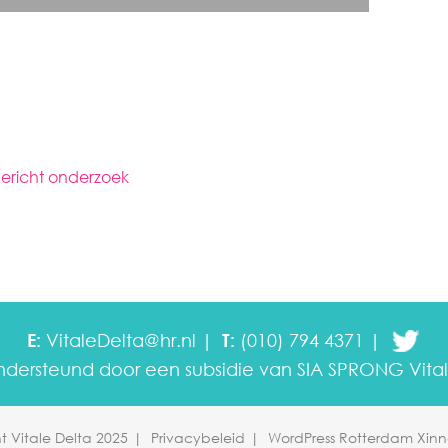
ericht onderzoek
E:
VitaleDelta@hr.nl
T:
(010) 794 4371
ondersteund door een subsidie van SIA SPRONG
Vita
t Vitale Delta 2025
Privacybeleid
WordPress Rotterdam Xin