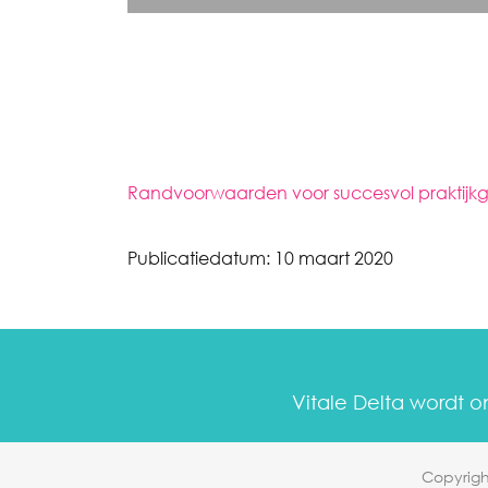
Randvoorwaarden voor succesvol praktijkg
Publicatiedatum:
10 maart 2020
Vitale Delta wordt 
Copyrigh