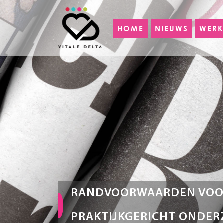
HOME
NIEUWS
WERK
RANDVOORWAARDEN VOO
PRAKTIJKGERICHT ONDER