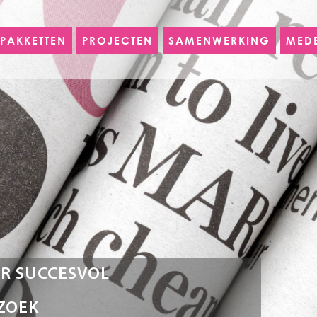
PAKKETTEN
PROJECTEN
SAMENWERKING
MED
R SUCCESVOL
ZOEK