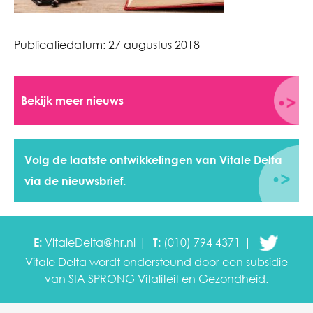
Publicatiedatum:
27 augustus 2018
Bekijk meer nieuws
Volg de laatste ontwikkelingen van Vitale Delta
via de nieuwsbrief.
E:
VitaleDelta@hr.nl
T:
(010) 794 4371
Vitale Delta wordt ondersteund door een subsidie
van SIA SPRONG
Vitaliteit en Gezondheid.