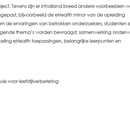
ject. Tevens zijn er Inholland breed andere voorbeelden w
egepast, bijvoorbeeld de eHealth minor van de opleiding
s om de ervaringen van betrokken onderzoekers, studenten 
olgende thema’s worden bevraagd: samenwerking onderwij
kkeling eHealth toepassingen, belangrijke leerpunten en
le voor leefstijlverbetering