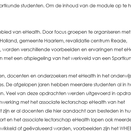
Sportkunde studenten. Om de inhoud van de module op te 
gebied van eHealth. Door focus groepen te organiseren met
d-Holland, gemeente Haarlem, revalidatie centrum Reade,
, worden verschillende voorbeelden en ervaringen met eH
n met een afspiegeling van het werkveld van een Sportku
en, docenten en onderzoekers met eHealth in het onderwijs
ssies. De afgelopen jaren hebben meerdere studenten al in 
aan. Veel van deze opdrachten werden uitgevoerd in opdra
enwerking met het associate lectorschap eHealth van het
 zijn er al docenten die hier aandacht aan besteden in h
port en het associate lectorschap eHealth lopen ook meerd
wikkeld of geëvalueerd worden, voorbeelden zijn het WHE