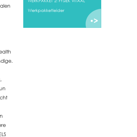
WERKPAKKET 2: FYSIEK VITAAL
halen
Werkpakketleider
ealth
ndige.
,
hun
cht
un
ere
ELS