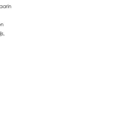
aarin
en
s,