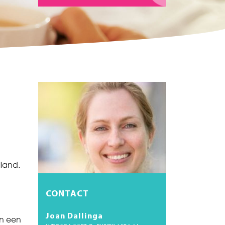
lland.
CONTACT
Joan Dallinga
in een