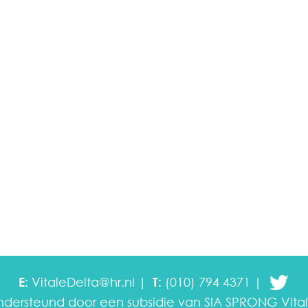
E:
VitaleDelta@hr.nl
T:
(010) 794 4371
ondersteund door een subsidie van SIA SPRONG
Vita