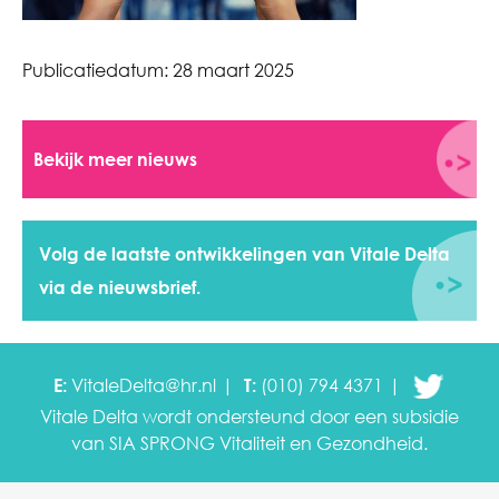
Publicatiedatum:
28 maart 2025
Bekijk meer nieuws
Volg de laatste ontwikkelingen van Vitale Delta
via de nieuwsbrief.
E:
VitaleDelta@hr.nl
T:
(010) 794 4371
Vitale Delta wordt ondersteund door een subsidie
van SIA SPRONG
Vitaliteit en Gezondheid.