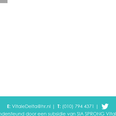
E:
VitaleDelta@hr.nl
T:
(010) 794 4371
ondersteund door een subsidie van SIA SPRONG
Vita