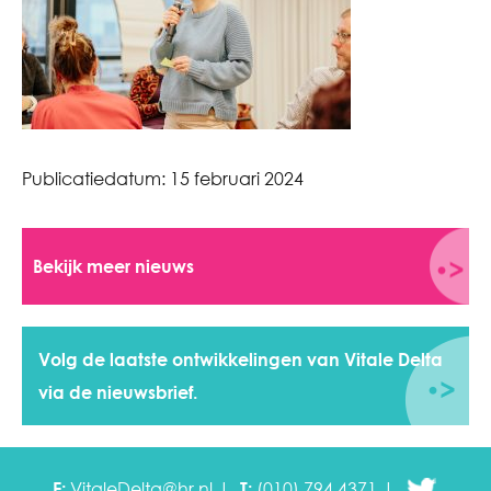
Publicatiedatum:
15 februari 2024
Bekijk meer nieuws
Volg de laatste ontwikkelingen van Vitale Delta
via de nieuwsbrief.
E:
VitaleDelta@hr.nl
T:
(010) 794 4371