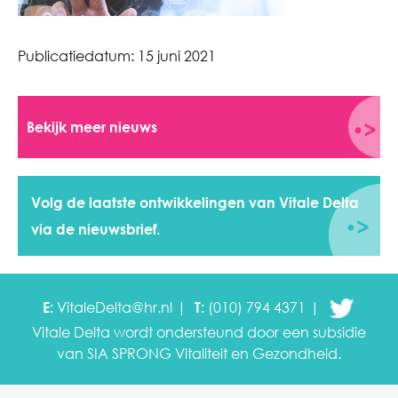
Publicatiedatum:
15 juni 2021
Bekijk meer nieuws
Volg de laatste ontwikkelingen van Vitale Delta
via de nieuwsbrief.
E:
VitaleDelta@hr.nl
T:
(010) 794 4371
Vitale Delta wordt ondersteund door een subsidie
van SIA SPRONG
Vitaliteit en Gezondheid.